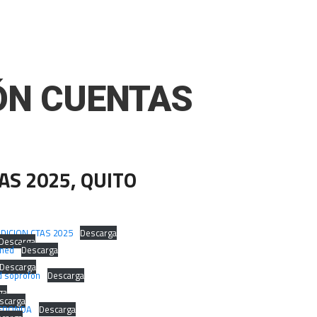
ÓN CUENTAS
AS 2025, QUITO
DICION CTAS 2025
Descarga
Descarga
gned
Descarga
Descarga
 soprofon
Descarga
ga
scarga
REDONDA
Descarga