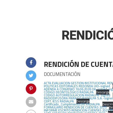
RENDICI
RENDICIÓN DE CUENT
DOCUMENTACIÓN
ACTA EVALUACION GESTION INSTITUCIONAL REN
POLITICAS EDITORIALES REDONDA UIO-signed
ADENDA A CONVENIO 16.06.2026 OK-signed-si
CÓDIGO DEONTOLÓGICO RADIALPA
Descarga
CODIGO AUTORREGULACION RADIALPA-signed
RADIODIFUSORA PARAISO RADIALPA S.A.-signed
CERT. IESS RADIALPA
Descarga
Certificado_CumplimientoSRI RADIALPA
Descar
FORMULARIO RENDICION DE CUENTAS 2025
De
INFORME ESCRITO RENDICION CUENTAS 2025 