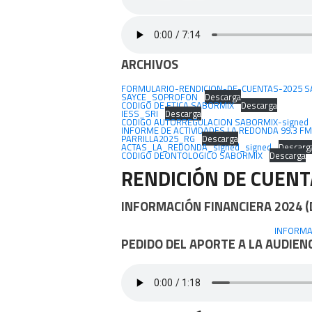
ARCHIVOS
FORMULARIO-RENDICION-DE-CUENTAS-2025 
SAYCE_SOPROFON
Descarga
CODIGO DE ETICA SABORMIX
Descarga
IESS_SRI
Descarga
CODIGO AUTORREGULACION SABORMIX-signed
INFORME DE ACTIVIDADES LA REDONDA 99.3 F
PARRILLA2025_RG
Descarga
ACTAS_LA_REDONDA_signed_signed
Descarg
CODIGO DEONTOLOGICO SABORMIX
Descarga
RENDICIÓN DE CUENT
INFORMACIÓN FINANCIERA 2024 
INFORMA
PEDIDO DEL APORTE A LA AUDIEN