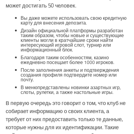
может достигать 50 человек.
Вы даже можете использовать свою кредитную
карту для внесения депозита.
Дизайн официальной платформы разработан
таким образом, чтобы новые и существующие
клиенты могли в кратчайшие сроки найти
интересующий игровой слот, турнир или
информационный блок.
Благодаря таким особенностям, казино
ежедневно посещает более 1000 игроков.
После заполнения анкеты и подтверждения
создания профиля подтвердите номер или
почту.
В менюпредставлены новинки азартных игр,
слоты, рулетки, а также настольные игры.
В первую очередь это говорит о том, что клуб не
собирает информацию о своих клиента, а
требует от них предоставить только те данные,
которые нужны для их идентификации. Такие