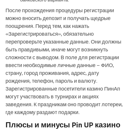
После прохождения процедуры регистрации
можно вносить депозит и получать щедрые
поощрения. Перед тем, как нажать
«Зарегистрироваться», обязательно
перепроверьте указанные данные. Они должны
быть правдивыми, иначе могут возникнуть
сложности с выводом. В поле для регистрации
ввести необходимые личные данные – ФИО,
страну, город проживания, адрес, дату
рождения, телефон, пароль и валюту.
Зарегистрированные посетители казино ПинАп
могут участвовать в турнирах и акциях
заведения. К праздникам оно проводит лотереи,
где каждому раздают подарки.
Плюсы и минусы Pin UP казино