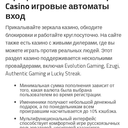
Casino игровые автоматы
вход
Прикалывайте зеркала казино, обходите
блокировки и работайте круглосуточно. На сайте
также есть казино с живыми дилерами, где вы
можете играть против реальных людей. Этот
раздел казино поддерживается несколькими
провайдерами, включая Evolution Gaming, Ezugi,
Authentic Gaming и Lucky Streak.
Минимальная сумма пополнения зависит от
того, какая валюта была выбрана
пользователем во время регистрации.
Именинники получают небольшой денежный
подарок, а по понедельникам всем
проигравшим насчитывается до 10% кэшбэка.
Мультифункциональный интерфейс
способствует комфортной игре русскоязычных
пользователей, носителей казахского,