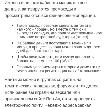
Именно в личном кабинете меняются все
данные, активируются промокоды и
просматриваются все финансовые операции.
Такой подход позволил сделать автоматы
намного «проще», но вместе с тем они
выглядят солидно, что привлекает повышенное
внимание возрастной аудитории (от лет).
На баланс деньги поступают в течение 10
минут, а процесс вывода может занять до трех
дней для банковских карт.
Чтобы начать играть, вам нужно пополнить
баланс на не менее 100 рублей.
Главным условием игры в игорном доме Pin Up
casino является регистрация на сайте компании.
Найти их можно в группах соцсетей, на
тематических площадках, форумах и так далее.
Если ранее вы играли на зеркале или
оригинальном сайте Пин Ап, стоит проверить
электронную почту. Нередко адреса зеркал