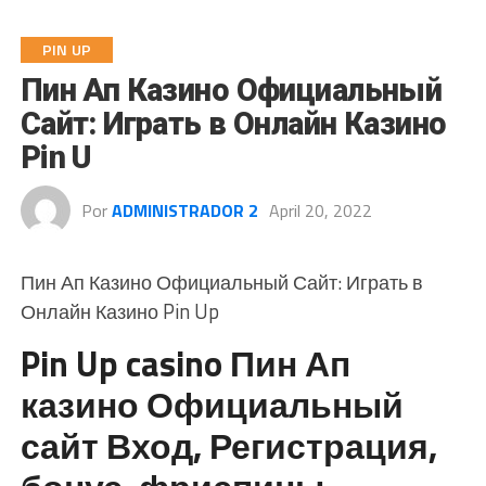
PIN UP
Пин Ап Казино Официальный
Сайт: Играть в Онлайн Казино
Pin U
Por
ADMINISTRADOR 2
April 20, 2022
Пин Ап Казино Официальный Сайт: Играть в
Онлайн Казино Pin Up
Pin Up casino Пин Ап
казино Официальный
сайт Вход, Регистрация,