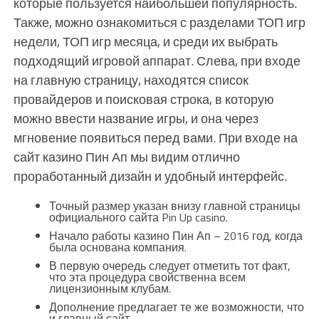
которые пользуется наибольшей популярность.
Также, можно ознакомиться с разделами ТОП игр
недели, ТОП игр месяца, и среди их выбрать
подходящий игровой аппарат. Слева, при входе
на главную страницу, находятся список
провайдеров и поисковая строка, в которую
можно ввести название игры, и она через
мгновение появиться перед вами. При входе на
сайт казино Пин Ап мы видим отлично
проработанный дизайн и удобный интерфейс.
Точный размер указан внизу главной страницы
официального сайта Pin Up casino.
Начало работы казино Пин Ап – 2016 год, когда
была основана компания.
В первую очередь следует отметить тот факт,
что эта процедура свойственна всем
лицензионным клубам.
Дополнение предлагает те же возможности, что
и главный сайт.