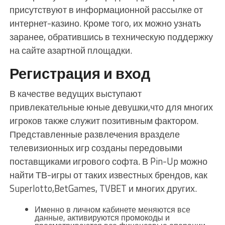
присутствуют в информационной рассылке от
интернет-казино. Кроме того, их можно узнать
заранее, обратившись в техническую поддержку
на сайте азартной площадки.
Регистрация и вход
В качестве ведущих выступают
привлекательные юные девушки,что для многих
игроков также служит позитивным фактором.
Представленные развлечения вразделе
телевизионных игр созданы передовыми
поставщиками игрового софта. В Pin-Up можно
найти ТВ-игры от таких известных брендов, как
Superlotto,BetGames, TVBET и многих других.
Именно в личном кабинете меняются все
данные, активируются промокоды и