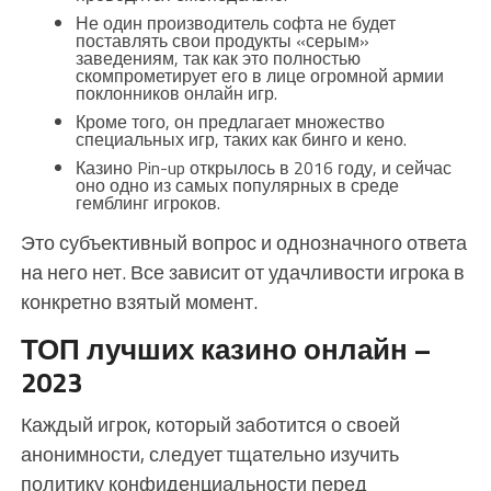
Не один производитель софта не будет
поставлять свои продукты «серым»
заведениям, так как это полностью
скомпрометирует его в лице огромной армии
поклонников онлайн игр.
Кроме того, он предлагает множество
специальных игр, таких как бинго и кено.
Казино Pin-up открылось в 2016 году, и сейчас
оно одно из самых популярных в среде
гемблинг игроков.
Это субъективный вопрос и однозначного ответа
на него нет. Все зависит от удачливости игрока в
конкретно взятый момент.
ТОП лучших казино онлайн –
2023
Каждый игрок, который заботится о своей
анонимности, следует тщательно изучить
политику конфиденциальности перед