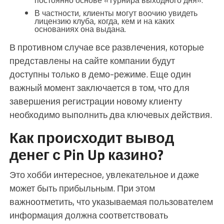
постоянно основе «Турнира выходного дня».
В частности, клиенты могут воочию увидеть
лицензию клуба, когда, кем и на каких
основаниях она выдана.
В противном случае все развлечения, которые
представлены на сайте компании будут
доступны только в демо-режиме. Еще один
важный момент заключается в том, что для
завершения регистрации новому клиенту
необходимо выполнить два ключевых действия.
Как происходит вывод
денег с Pin Up казино?
Это хобби интересное, увлекательное и даже
может быть прибыльным. При этом
важноотметить, что указываемая пользователем
информация должна соответствовать