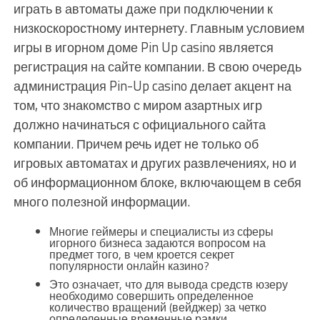
играть в автоматы даже при подключении к
низкоскоростному интернету. Главным условием
игры в игорном доме Pin Up casino является
регистрация на сайте компании. В свою очередь
администрация Pin-Up casino делает акцент на
том, что знакомство с миром азартных игр
должно начинаться с официального сайта
компании. Причем речь идет не только об
игровых автоматах и других развлечениях, но и
об информационном блоке, включающем в себя
много полезной информации.
Многие геймеры и специалисты из сферы
игорного бизнеса задаются вопросом на
предмет того, в чем кроется секрет
популярности онлайн казино?
Это означает, что для вывода средств юзеру
необходимо совершить определенное
количество вращений (вейджер) за четко
определенные временные рамки.