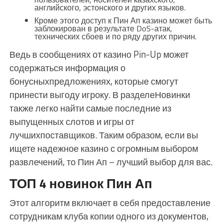
английского, эстонского и других языков.
Кроме этого доступ к Пин Ап казино может быть
заблокирован в результате DoS-атак,
технических сбоев и по ряду других причин.
Ведь в сообщениях от казино Pin-Up может
содержаться информация о
бонусныхпредложениях, которые смогут
принести выгоду игроку. В разделеНовинки
также легко найти самые последние из
выпущенных слотов и игры от
лучшихпоставщиков. Таким образом, если вы
ищете надежное казино с огромным выбором
развлечений, то Пин Ап – лучший выбор для вас.
ТОП 4 новинок Пин Ап
Этот алгоритм включает в себя предоставление
сотрудникам клуба копии одного из документов,