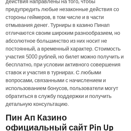
действия направлены на того, чтобы
предупредить любые незаконные действия со
стороны геймеров, в том числе и в части
отмывания денег. Турниры в казино Пинап
отличаются своим широким разнообразием, но
абсолютное большинство из них носит не
постоянный, а временный характер. Стоимость
участия 5000 рублей, но билет можно получить и
бесплатно, при условии активного совершения
ставок и участия в турнирах. С любыми
вопросами, связанными с начислением и
использованием бонусов, пользователи могут
обратиться в службу поддержки и получить
детальную консультацию.
Пин Ап Казино
официальный сайт Pin Up