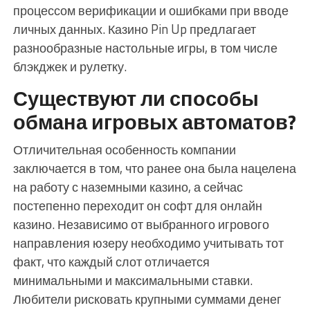
процессом верификации и ошибками при вводе
личных данных. Казино Pin Up предлагает
разнообразные настольные игры, в том числе
блэкджек и рулетку.
Существуют ли способы
обмана игровых автоматов?
Отличительная особенность компании
заключается в том, что ранее она была нацелена
на работу с наземными казино, а сейчас
постепенно переходит он софт для онлайн
казино. Независимо от выбранного игрового
направления юзеру необходимо учитывать тот
факт, что каждый слот отличается
минимальными и максимальными ставки.
Любители рисковать крупными суммами денег