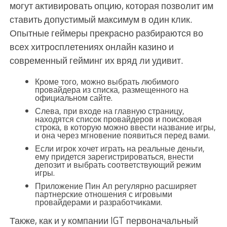
могут активировать опцию, которая позволит им
ставить допустимый максимум в один клик.
Опытные геймеры прекрасно разбираются во
всех хитросплетениях онлайн казино и
современный гейминг их вряд ли удивит.
Кроме того, можно выбрать любимого
провайдера из списка, размещенного на
официальном сайте.
Слева, при входе на главную страницу,
находятся список провайдеров и поисковая
строка, в которую можно ввести название игры,
и она через мгновение появиться перед вами.
Если игрок хочет играть на реальные деньги,
ему придется зарегистрироваться, внести
депозит и выбрать соответствующий режим
игры.
Приложение Пин Ап регулярно расширяет
партнерские отношения с игровыми
провайдерами и разработчиками.
Также, как и у компании IGT первоначальный