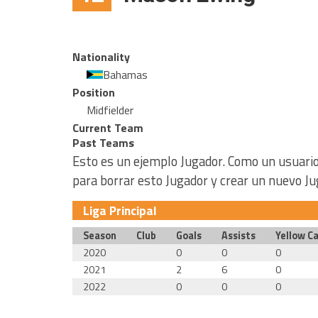
Nationality
Bahamas
Position
Midfielder
Current Team
Past Teams
Esto es un ejemplo Jugador. Como un usuario
para borrar esto Jugador y crear un nuevo Ju
Liga Principal
Season
Club
Goals
Assists
Yellow C
2020
0
0
0
2021
2
6
0
2022
0
0
0