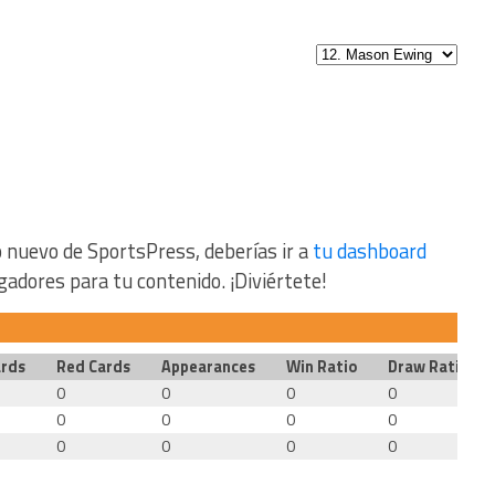
 nuevo de SportsPress, deberías ir a
tu dashboard
gadores para tu contenido. ¡Diviértete!
ards
Red Cards
Appearances
Win Ratio
Draw Ratio
0
0
0
0
0
0
0
0
0
0
0
0