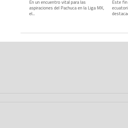
En un encuentro vital para las
Este fin
aspiraciones del Pachuca en la Liga MX,
ecuatori
el...
destacad