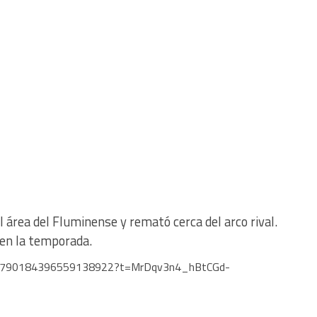
 área del Fluminense y remató cerca del arco rival.
r en la temporada.
s/1790184396559138922?t=MrDqv3n4_hBtCGd-