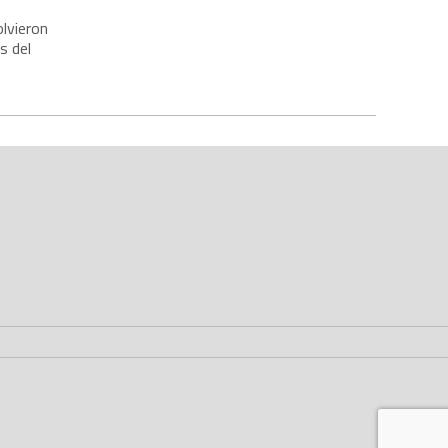
lvieron
s del