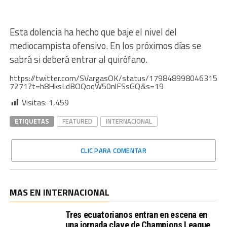
Esta dolencia ha hecho que baje el nivel del
mediocampista ofensivo. En los próximos días se
sabrá si deberá entrar al quirófano.
https://twitter.com/SVargasOK/status/179848998046315
7271?t=h8HksLdBOQoqW50nlFSsGQ&s=19
Visitas:
1,459
ETIQUETAS
FEATURED
INTERNACIONAL
CLIC PARA COMENTAR
MAS EN INTERNACIONAL
Tres ecuatorianos entran en escena en
una jornada clave de Champions League