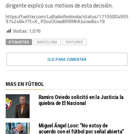
dirigente explicó sus motivos de esta decisión.
https://twitter.com/LaRadioRedonda/status/17155004955
97424847?t=X_P0ozOUwdlRI9MhKJuciw&s=19
Visitas:
1,076
ETIQUETAS
BARCELONA
FEATURED
CLIC PARA COMENTAR
MAS EN FÚTBOL
Ramiro Oviedo solicitó en la Justicia la
quiebra de El Nacional
Miguel Ángel Loor: “No estoy de
acuerdo con el fútbol por señal abierta”