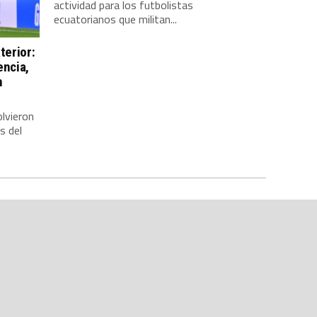
actividad para los futbolistas
ecuatorianos que militan...
terior:
encia,
n
lvieron
s del