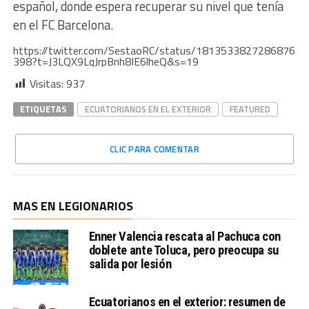
español, donde espera recuperar su nivel que tenía
en el FC Barcelona.
https://twitter.com/SestaoRC/status/1813533827286876
398?t=J3LQX9LqJrpBnh8IE6lheQ&s=19
Visitas:
937
ETIQUETAS
ECUATORIANOS EN EL EXTERIOR
FEATURED
CLIC PARA COMENTAR
MAS EN LEGIONARIOS
Enner Valencia rescata al Pachuca con
doblete ante Toluca, pero preocupa su
salida por lesión
Ecuatorianos en el exterior: resumen de