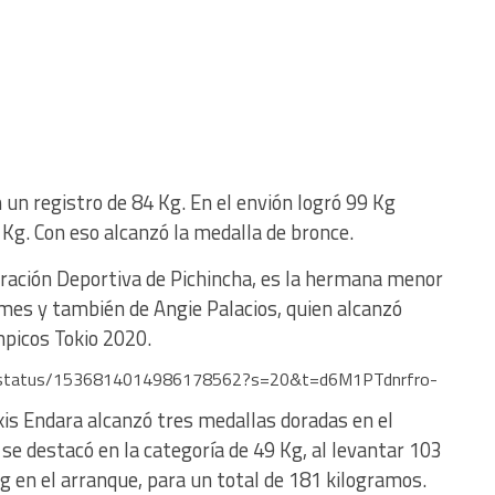
un registro de 84 Kg. En el envión logró 99 Kg
3 Kg. Con eso alcanzó la medalla de bronce.
deración Deportiva de Pichincha, es la hermana menor
mes y también de Angie Palacios, quien alcanzó
mpicos Tokio 2020.
co/status/1536814014986178562?s=20&t=d6M1PTdnrfro-
xis Endara alcanzó tres medallas doradas en el
se destacó en la categoría de 49 Kg, al levantar 103
g en el arranque, para un total de 181 kilogramos.