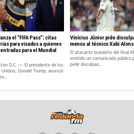
anza el “FIFA Pass”: citas
Vinícius Júnior pide discul
arias para visados a quienes
menos al técnico Xabi Alon
entradas para el Mundial
El atacante brasileño del Real M
emitido un comunicado público 
pedir disculpas...
ton D.C. — El presidente de los
 Unidos, Donald Trump, anunció
s...