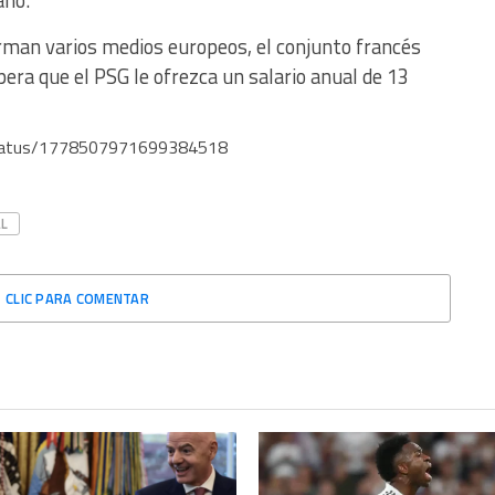
ano.
rman varios medios europeos, el conjunto francés
era que el PSG le ofrezca un salario anual de 13
status/1778507971699384518
L
CLIC PARA COMENTAR