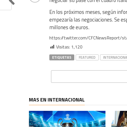
negociar su pase con el cuadro itali
En los próximos meses, según info
empezaría las negociaciones. Se esp
millones de euros.
https://twitter.com/CFCNewsReport/
Visitas:
1,120
ETIQUETAS
FEATURED
INTERNACIONA
MAS EN INTERNACIONAL