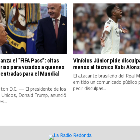
anza el “FIFA Pass”: citas
Vinícius Júnior pide discul
arias para visados a quienes
menos al técnico Xabi Alon
entradas para el Mundial
El atacante brasileño del Real M
emitido un comunicado público 
pedir disculpas...
ton D.C. — El presidente de los
 Unidos, Donald Trump, anunció
s...