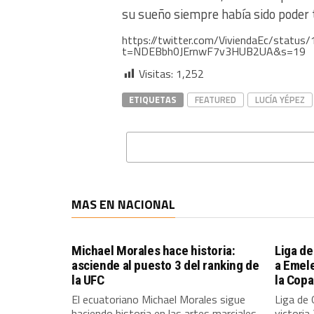
su sueño siempre había sido poder 
https://twitter.com/ViviendaEc/stat
t=NDEBbh0JErnwF7v3HUB2UA&s=19
Visitas:
1,252
ETIQUETAS
FEATURED
LUCÍA YÉPEZ
MAS EN NACIONAL
Michael Morales hace historia:
Liga de
asciende al puesto 3 del ranking de
a Emele
la UFC
la Cop
El ecuatoriano Michael Morales sigue
Liga de 
haciendo historia en las artes marciales
victoria