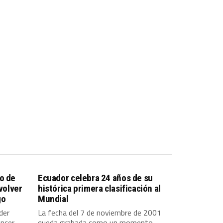
o de
Ecuador celebra 24 años de su
 volver
histórica primera clasificación al
go
Mundial
der
La fecha del 7 de noviembre de 2001
ancer
queda grabada como un momento