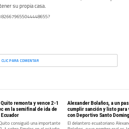
tener su propia casa.
us/1826679655044448655?
CLIC PARA COMENTAR
 Quito remonta y vence 2-1
Alexander Bolaños, a un pas
c en la semifinal de ida de
cumplir sanción y listo para
a Ecuador
con Deportivo Santo Domin
Quito consiguió una importante
El delantero ecuatoriano Alexan
 2-1 sobre Emelec en el estadio
Bolaños, cuyo nombre real es J