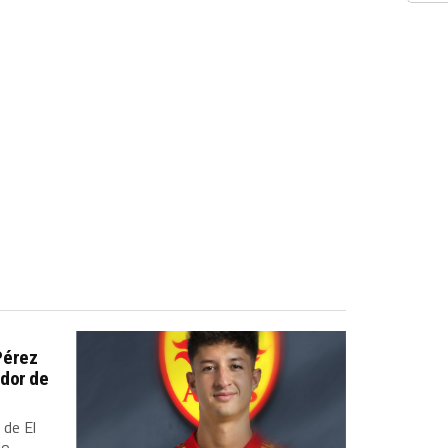
Pérez
dor de
 de El
io