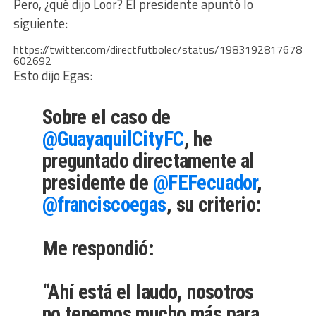
Pero, ¿qué dijo Loor? El presidente apuntó lo
siguiente:
https://twitter.com/directfutbolec/status/1983192817678
602692
Esto dijo Egas:
Sobre el caso de
@GuayaquilCityFC
, he
preguntado directamente al
presidente de
@FEFecuador
,
@franciscoegas
, su criterio:
Me respondió:
“Ahí está el laudo, nosotros
no tenemos mucho más para