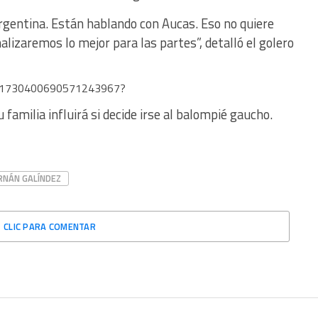
rgentina. Están hablando con Aucas. Eso no quiere
nalizaremos lo mejor para las partes”, detalló el golero
us/1730400690571243967?
familia influirá si decide irse al balompié gaucho.
RNÁN GALÍNDEZ
CLIC PARA COMENTAR