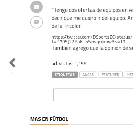
“Tengo dos ofertas de equipos en A
decir que me quiero ir del equipo. A
de la Tricolor.
https://twitter.com/DSportsEC/stat
t=D705J22BpK_x5ihvqcdimw&s=19
También agregó que la opinión de su 
Visitas:
1,158
ETIQUETAS
AUCAS
FEATURED
HE
MAS EN FÚTBOL