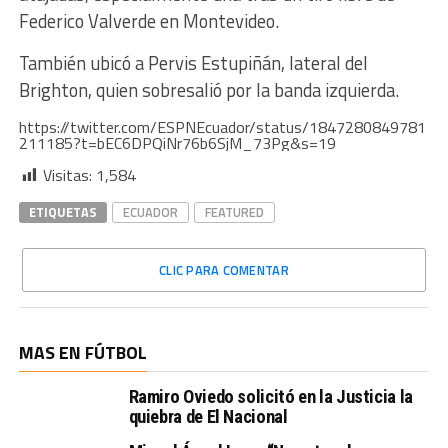
Federico Valverde en Montevideo.
También ubicó a Pervis Estupiñán, lateral del
Brighton, quien sobresalió por la banda izquierda.
https://twitter.com/ESPNEcuador/status/1847280849781
211185?t=bEC6DPQiNr76b6SjM_73Pg&s=19
Visitas:
1,584
ETIQUETAS
ECUADOR
FEATURED
CLIC PARA COMENTAR
MAS EN FÚTBOL
Ramiro Oviedo solicitó en la Justicia la
quiebra de El Nacional