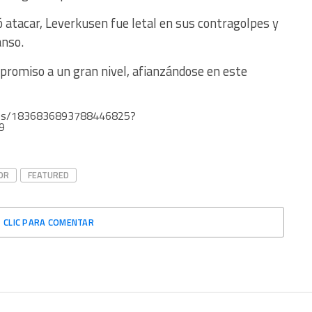
ó atacar, Leverkusen fue letal en sus contragolpes y
anso.
mpromiso a un gran nivel, afianzándose en este
atus/1836836893788446825?
9
OR
FEATURED
CLIC PARA COMENTAR