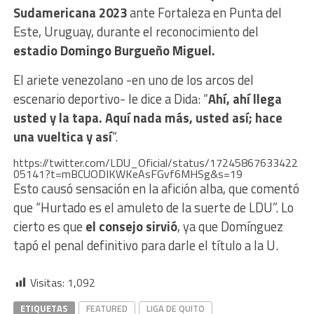
Sudamericana 2023
ante Fortaleza en Punta del
Este, Uruguay, durante el reconocimiento del
estadio Domingo Burgueño Miguel.
El ariete venezolano -en uno de los arcos del
escenario deportivo- le dice a Dida: “
Ahí, ahí llega
usted y la tapa. Aquí nada más, usted así; hace
una vueltica y así
“.
https://twitter.com/LDU_Oficial/status/17245867633422
05141?t=mBCUODIKWKeAsFGvf6MHSg&s=19
Esto causó sensación en la afición alba, que comentó
que “Hurtado es el amuleto de la suerte de LDU”. Lo
cierto es que
el consejo sirvió
, ya que Domínguez
tapó el penal definitivo para darle el título a la U.
Visitas:
1,092
ETIQUETAS
FEATURED
LIGA DE QUITO