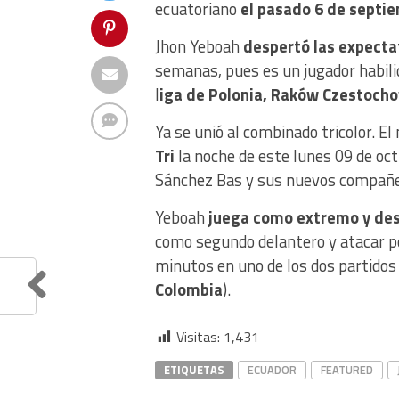
ecuatoriano
el pasado 6 de septi
Jhon Yeboah
despertó las expectat
semanas, pues es un jugador habili
l
iga de Polonia, Raków Czestoch
Ya se unió al combinado tricolor. 
Tri
la noche de este lunes 09 de octu
Sánchez Bas y sus nuevos compañe
Yeboah
juega como extremo y des
como segundo delantero y atacar p
minutos en uno de los dos partidos 
Colombia
).
Visitas:
1,431
ETIQUETAS
ECUADOR
FEATURED