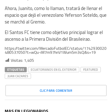
Ahora, Juanito, como lo llaman, tratará de llenar el
espacio que dejó el venezolano Yeferson Soteldo, que
se marchó al Gremio.
El Santos FC tiene como objetivo principal lograr el
ascenso a la Primera División del Brasileirao.
https://twitter.com/MercadoFutbolEC/status/1742930020
480537050?t=wQu-iM7m97hnV1Wum5m3sQ&s=19
Visitas:
1,405
ETIQUETAS
ECUATORIANOS EN EL EXTERIOR
FEATURED
JUAN CAZARES
CLIC PARA COMENTAR
MAS EN LEGIONARIOS