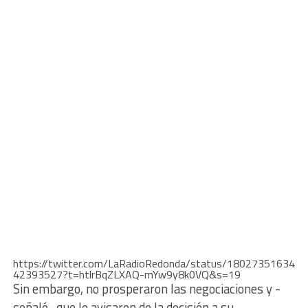
https://twitter.com/LaRadioRedonda/status/18027351634
42393527?t=htlrBqZLXAQ-mYw9y8k0VQ&s=19
Sin embargo, no prosperaron las negociaciones y -
señaló- que le avisaron de la decisión a su