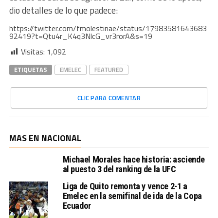
dio detalles de lo que padece:
https://twitter.com/fmolestinae/status/17983581643683
92419?t=Qtu4r_K4q3NlcG_vr3rorA&s=19
Visitas:
1,092
ETIQUETAS
EMELEC
FEATURED
CLIC PARA COMENTAR
MAS EN NACIONAL
Michael Morales hace historia: asciende
al puesto 3 del ranking de la UFC
Liga de Quito remonta y vence 2-1 a
Emelec en la semifinal de ida de la Copa
Ecuador