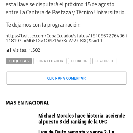
esta llave se disputará el próximo 15 de agosto
entre La Cantera de Pastaza y Técnico Universitario.
Te dejamos con la programación:
https://twitter.com/CopaEcuador/status/18108672764361
11819?t=MGEfGv1ONZPvGKnWs9-8XQ&s=19
Visitas:
1,582
ETIQUETAS
COPA ECUADOR
ECUADOR
FEATURED
CLIC PARA COMENTAR
MAS EN NACIONAL
Michael Morales hace historia: asciende
al puesto 3 del ranking de la UFC
Liga de Quito remonta y vence 2-1 a