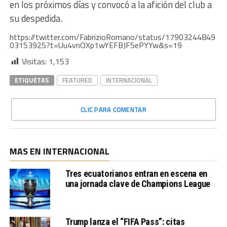
en los próximos días y convocó a la afición del club a
su despedida.
https://twitter.com/FabrizioRomano/status/17903244849
03153925?t=Uu4vnOXp1wYEFBJF5ePYYw&s=19
Visitas:
1,153
ETIQUETAS
FEATURED
INTERNACIONAL
CLIC PARA COMENTAR
MAS EN INTERNACIONAL
Tres ecuatorianos entran en escena en
una jornada clave de Champions League
Trump lanza el “FIFA Pass”: citas