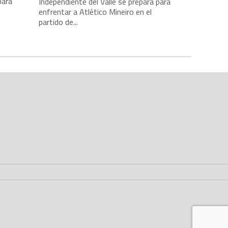
para
Independiente del Valle se prepara para
enfrentar a Atlético Mineiro en el
partido de...