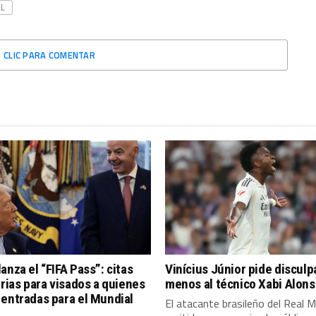
L
CLIC PARA COMENTAR
anza el “FIFA Pass”: citas
Vinícius Júnior pide discul
arias para visados a quienes
menos al técnico Xabi Alon
entradas para el Mundial
El atacante brasileño del Real M