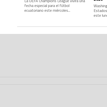
La UEFA Champions League vivirá una
fecha especial para el fútbol
Washing
ecuatoriano este miércoles...
Estados
este lune