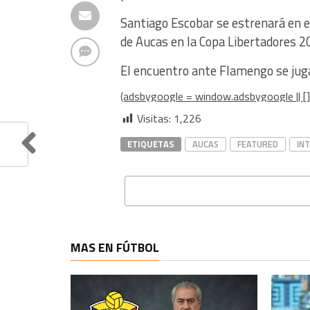
Santiago Escobar se estrenará en el
de Aucas en la Copa Libertadores 2
El encuentro ante Flamengo se jug
(adsbygoogle = window.adsbygoogle || [])
Visitas:
1,226
ETIQUETAS
AUCAS
FEATURED
IN
MAS EN FÚTBOL