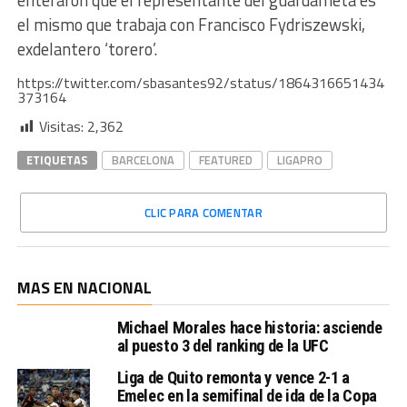
enteraron que el representante del guardameta es
el mismo que trabaja con Francisco Fydriszewski,
exdelantero ‘torero’.
https://twitter.com/sbasantes92/status/1864316651434
373164
Visitas:
2,362
ETIQUETAS
BARCELONA
FEATURED
LIGAPRO
CLIC PARA COMENTAR
MAS EN NACIONAL
Michael Morales hace historia: asciende
al puesto 3 del ranking de la UFC
Liga de Quito remonta y vence 2-1 a
Emelec en la semifinal de ida de la Copa