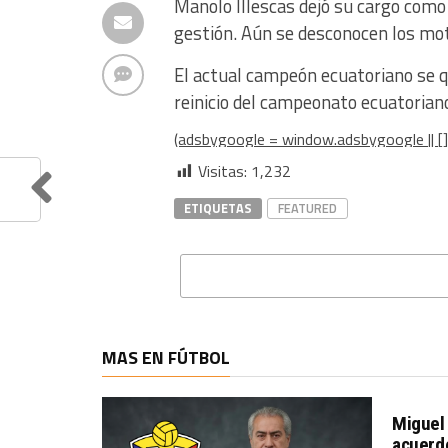
Manolo Illescas dejó su cargo como
gestión. Aún se desconocen los moti
El actual campeón ecuatoriano se q
reinicio del campeonato ecuatoriano
(adsbygoogle = window.adsbygoogle || [])
Visitas:
1,232
ETIQUETAS
FEATURED
MAS EN FÚTBOL
Miguel 
acuerdo