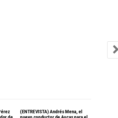
Pérez
(ENTREVISTA) Andrés Mena, el
dor de
nuevo conductor de Aucas para el