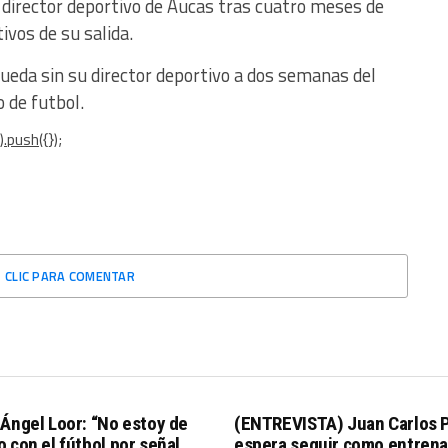
 director deportivo de Aucas tras cuatro meses de
vos de su salida.
ueda sin su director deportivo a dos semanas del
 de futbol.
.push({});
CLIC PARA COMENTAR
Ángel Loor: “No estoy de
(ENTREVISTA) Juan Carlos 
 con el fútbol por señal
espera seguir como entrena