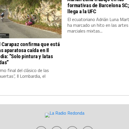
formativas de Barcelona SC;
llega a la UFC
El ecuatoriano Adrián Luna Mart
ha marcado un hito en las artes
marciales mixtas...
 Carapaz confirma que está
as aparatosa caída en Il
ia: “Solo pintura y latas
das”
amo final del clásico de las
uertas”, Il Lombardia, el