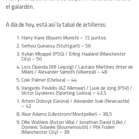
el galardón.
A día de hoy, está así la tabal de artilleros:
Harry Kane (Bayern Munich) – 72 puntos
Serhou Guirassy (Stuttgart) – 56
Kylian Mbappé (PSG) / Erling Haaland (Manchester
City) – 50
Loïs Openda (RB Leipzig) / Lautaro Martínez (Inter de
Milán) / Alexander Sørloth (Villarreal) – 48
Cole Palmer (Chelsea) – 44
Vangedis Pavlidis (AZ Alkmaar) / Luuk de Jong (PSV) /
Víctor Gyokeres (Sporting Lisboa) – 43,5
Artem Dobvyk (Girona) / Alexander Isak (Newcastle)
– 42
Akor Adams (Lillestrom/Montpellier) – 38,5
Ollie Watkins (Aston Villa) / Jonathan David (Lille) /
Dominic Solanke (Bournemouth) / Phil Foden
(Manchester City) – 38