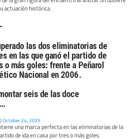
fue la gran figura del encuentro al anotar un doblete
u actuación histórica.
–
uperado las dos eliminatorias de
es en las que ganó el partido de
es o más goles: frente a Peñarol
ético Nacional en 2006.
montar seis de las doce
a…
p)
October 24, 2025
ntiene una marca perfecta en las eliminatorias de la
rtido de ida en casa por tres o más goles.