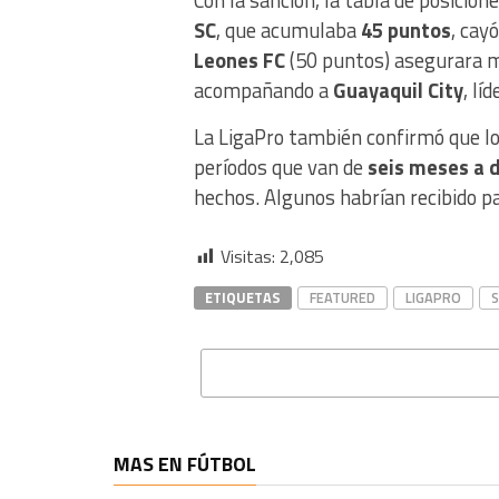
Con la sanción, la tabla de posicion
SC
, que acumulaba
45 puntos
, cay
Leones FC
(50 puntos) asegurara 
acompañando a
Guayaquil City
, lí
La LigaPro también confirmó que l
períodos que van de
seis meses a 
hechos. Algunos habrían recibido 
Visitas:
2,085
ETIQUETAS
FEATURED
LIGAPRO
S
MAS EN FÚTBOL