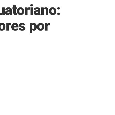
uatoriano:
ores por