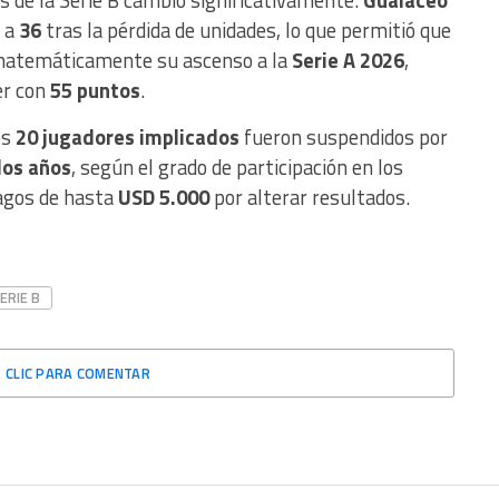
es de la Serie B cambió significativamente.
Gualaceo
ó a
36
tras la pérdida de unidades, lo que permitió que
matemáticamente su ascenso a la
Serie A 2026
,
der con
55 puntos
.
os
20 jugadores implicados
fueron suspendidos por
dos años
, según el grado de participación en los
pagos de hasta
USD 5.000
por alterar resultados.
ERIE B
CLIC PARA COMENTAR