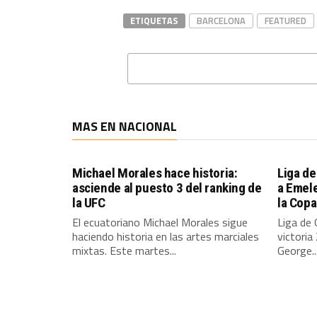
ETIQUETAS
BARCELONA
FEATURED
MAS EN NACIONAL
Michael Morales hace historia:
Liga de
asciende al puesto 3 del ranking de
a Emele
la UFC
la Cop
El ecuatoriano Michael Morales sigue
Liga de 
haciendo historia en las artes marciales
victoria
mixtas. Este martes...
George..