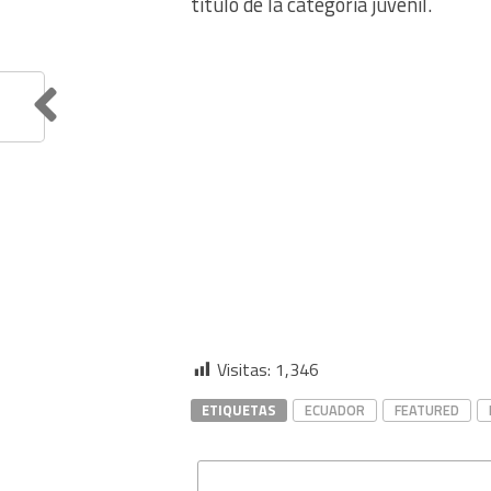
título de la categoría juvenil.
Visitas:
1,346
ETIQUETAS
ECUADOR
FEATURED