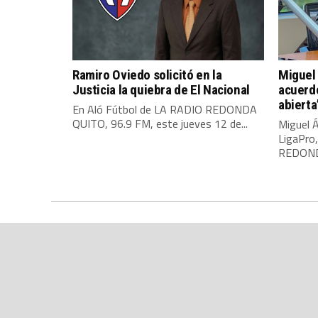
Ramiro Oviedo solicitó en la
Miguel 
Justicia la quiebra de El Nacional
acuerdo
abierta
En Aló Fútbol de LA RADIO REDONDA
QUITO, 96.9 FM, este jueves 12 de...
Miguel Á
LigaPro
REDONDA