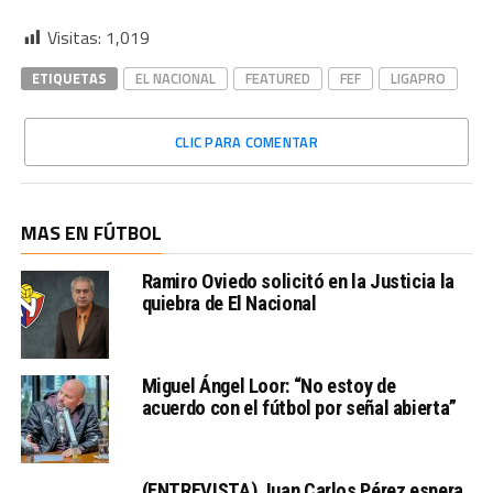
Visitas:
1,019
ETIQUETAS
EL NACIONAL
FEATURED
FEF
LIGAPRO
CLIC PARA COMENTAR
MAS EN FÚTBOL
Ramiro Oviedo solicitó en la Justicia la
quiebra de El Nacional
Miguel Ángel Loor: “No estoy de
acuerdo con el fútbol por señal abierta”
(ENTREVISTA) Juan Carlos Pérez espera