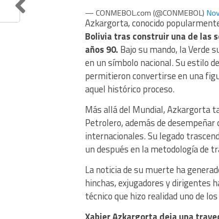
— CONMEBOL.com (@CONMEBOL)
Nov
Azkargorta, conocido popularmen
Bolivia tras construir una de las
años 90.
Bajo su mando, la Verde su
en un símbolo nacional. Su estilo de
permitieron convertirse en una figu
aquel histórico proceso.
Más allá del Mundial, Azkargorta ta
Petrolero, además de desempeñar ca
internacionales. Su legado trascen
un después en la metodología de tra
La noticia de su muerte ha generado
hinchas, exjugadores y dirigentes h
técnico que hizo realidad uno de lo
Xabier Azkargorta deja una traye