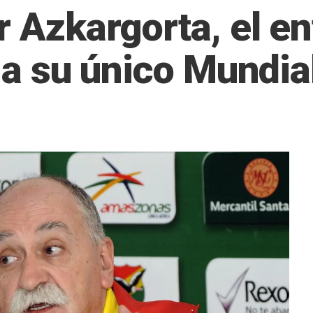
r Azkargorta, el e
a a su único Mundia
5