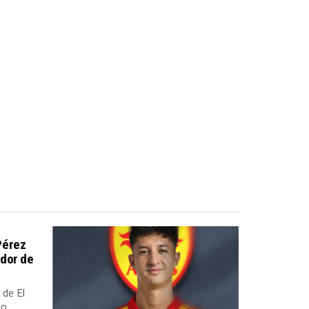
Pérez
dor de
 de El
io