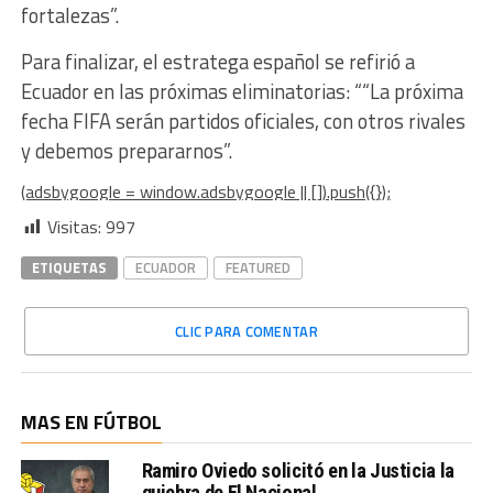
fortalezas”.
Para finalizar, el estratega español se refirió a
Ecuador en las próximas eliminatorias: ““La próxima
fecha FIFA serán partidos oficiales, con otros rivales
y debemos prepararnos”.
(adsbygoogle = window.adsbygoogle || []).push({});
Visitas:
997
ETIQUETAS
ECUADOR
FEATURED
CLIC PARA COMENTAR
MAS EN FÚTBOL
Ramiro Oviedo solicitó en la Justicia la
quiebra de El Nacional