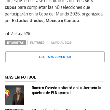
Con estos cruces, se definirán los últimos
seis
cupos
para completar las 48 selecciones que
participarán en la Copa del Mundo 2026, organizada
por
Estados Unidos, México y Canadá
.
Visitas:
576
ETIQUETAS
FEATURED
MUNDIAL 2026
CLIC PARA COMENTAR
MAS EN FÚTBOL
Ramiro Oviedo solicitó en la Justicia la
quiebra de El Nacional