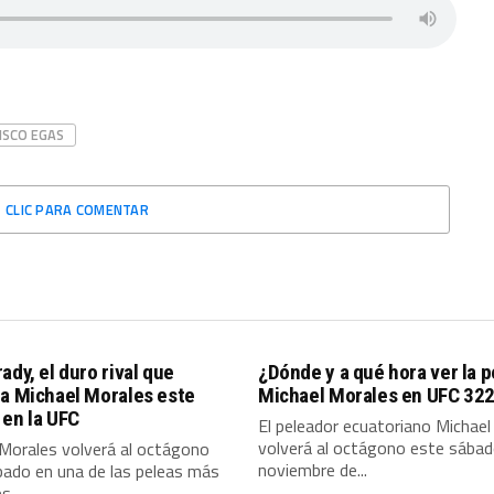
ISCO EGAS
CLIC PARA COMENTAR
ady, el duro rival que
¿Dónde y a qué hora ver la p
 a Michael Morales este
Michael Morales en UFC 32
en la UFC
El peleador ecuatoriano Michael
volverá al octágono este sába
 Morales volverá al octágono
noviembre de...
bado en una de las peleas más
s...