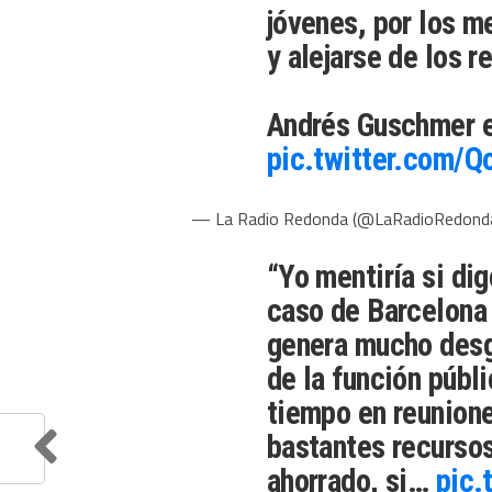
jóvenes, por los m
y alejarse de los r
Andrés Guschmer 
pic.twitter.com/
— La Radio Redonda (@LaRadioRedond
“Yo mentiría si dig
caso de Barcelona 
genera mucho desga
de la función púb
tiempo en reunione
bastantes recurso
ahorrado, si…
pic.