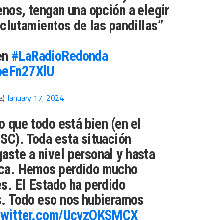
enos, tengan una opción a elegir
eclutamientos de las pandillas”
en
#LaRadioRedonda
QoeFn27XlU
a)
January 17, 2024
o que todo está bien (en el
SC). Toda esta situación
ste a nivel personal y hasta
lica. Hemos perdido mucho
s. El Estado ha perdido
s. Todo eso nos hubieramos
twitter.com/UcvzOKSMCX