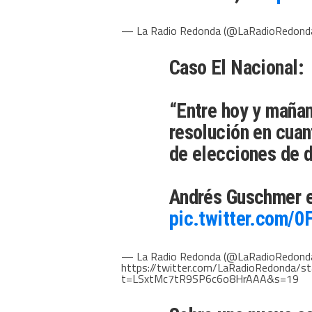
— La Radio Redonda (@LaRadioRedond
Caso El Nacional:
“Entre hoy y maña
resolución en cuan
de elecciones de d
Andrés Guschmer 
pic.twitter.com/
— La Radio Redonda (@LaRadioRedond
https://twitter.com/LaRadioRedonda
t=LSxtMc7tR9SP6c6o8HrAAA&s=19