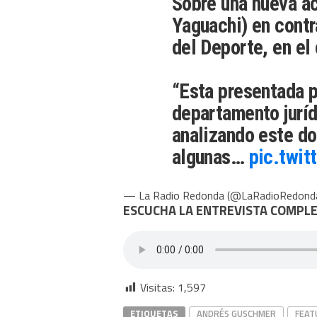
Sobre una nueva ac
Yaguachi) en contr
del Deporte, en el
“Esta presentada p
departamento juríd
analizando este d
algunas…
pic.twi
— La Radio Redonda (@LaRadioRedond
ESCUCHA LA ENTREVISTA COMPL
Visitas:
1,597
ETIQUETAS
ANDRÉS GUSCHMER
FEAT