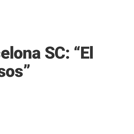
elona SC: “El
sos”