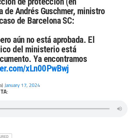
ción de protección (en
a de Andrés Guschmer, ministro
 caso de Barcelona SC:
ero aún no está aprobada. El
ico del ministerio está
ocumento. Ya encontramos
tter.com/xLn00PwBwj
a)
January 17, 2024
ETA
:
URED