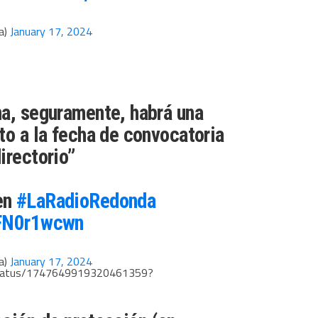
a)
January 17, 2024
na, seguramente, habrá una
to a la fecha de convocatoria
irectorio”
en
#LaRadioRedonda
0FN0r1wcwn
a)
January 17, 2024
/status/1747649919320461359?