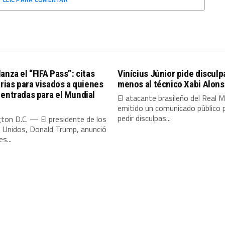
anza el “FIFA Pass”: citas
Vinícius Júnior pide discul
arias para visados a quienes
menos al técnico Xabi Alon
entradas para el Mundial
El atacante brasileño del Real M
emitido un comunicado público 
pedir disculpas...
ton D.C. — El presidente de los
 Unidos, Donald Trump, anunció
s...