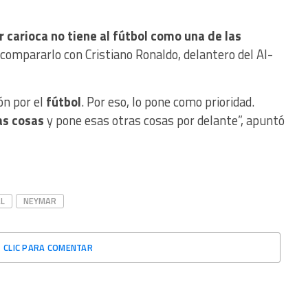
r carioca no tiene al fútbol como una de las
 compararlo con Cristiano Ronaldo, delantero del Al-
ón por el
fútbol
. Por eso, lo pone como prioridad.
as cosas
y pone esas otras cosas por delante”, apuntó
L
NEYMAR
CLIC PARA COMENTAR