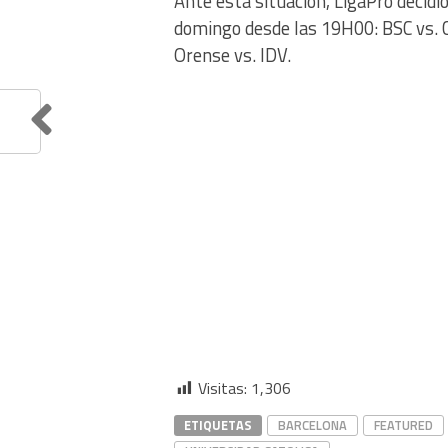
Ante esta situación, LigaPro decidi
domingo desde las 19H00: BSC vs. C
Orense vs. IDV.
Visitas:
1,306
ETIQUETAS
BARCELONA
FEATURED