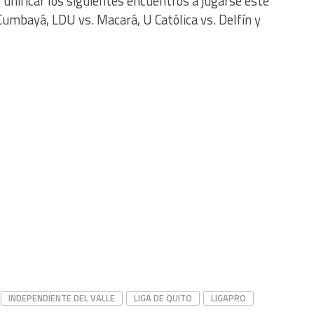
ó unificar los siguientes encuentros a jugarse este
umbayá, LDU vs. Macará, U Católica vs. Delfín y
INDEPENDIENTE DEL VALLE
LIGA DE QUITO
LIGAPRO