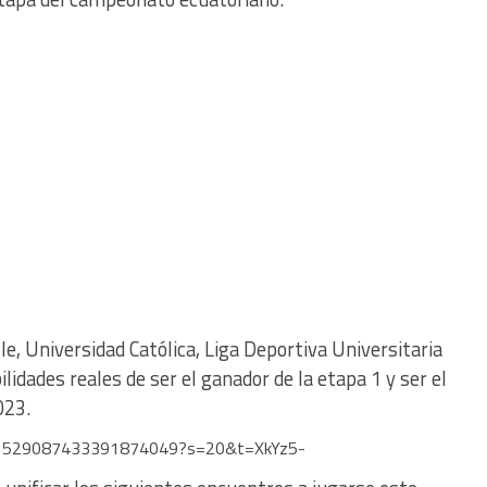
le, Universidad Católica, Liga Deportiva Universitaria
idades reales de ser el ganador de la etapa 1 y ser el
023.
us/1529087433391874049?s=20&t=XkYz5-