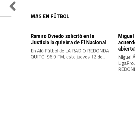
MAS EN FÚTBOL
Ramiro Oviedo solicitó en la
Miguel 
Justicia la quiebra de El Nacional
acuerdo
abierta
En Aló Fútbol de LA RADIO REDONDA
QUITO, 96.9 FM, este jueves 12 de...
Miguel Á
LigaPro
REDONDA