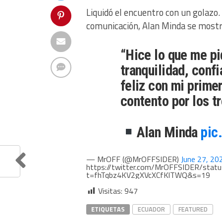
Liquidó el encuentro con un golazo. 
comunicación, Alan Minda se mostró
“Hice lo que me pid
tranquilidad, confi
feliz con mi prime
contento por los t
Alan Minda
pic
— MrOFF (@MrOFFSIDER)
June 27, 20
https://twitter.com/MrOFFSIDER/sta
t=fhTqbz4KV2gXVcXCfKlTWQ&s=19
Visitas:
947
ETIQUETAS
ECUADOR
FEATURED