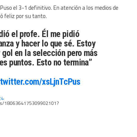
Puso el 3-1 definitivo. En atención a los medios de
 feliz por su tanto.
ió el profe. Él me pidió
anza y hacer lo que sé. Estoy
r gol en la selección pero más
res puntos. Esto no termina”
.twitter.com/xsLjnTcPus
24
tus/1806364175309902101?