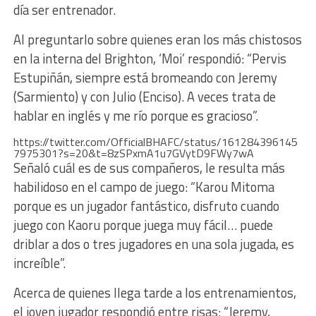
día ser entrenador.
Al preguntarlo sobre quienes eran los más chistosos
en la interna del Brighton, ‘Moi’ respondió: “Pervis
Estupiñán, siempre está bromeando con Jeremy
(Sarmiento) y con Julio (Enciso). A veces trata de
hablar en inglés y me río porque es gracioso”.
https://twitter.com/OfficialBHAFC/status/161284396145
7975301?s=20&t=8zSPxmA1u7GVytD9FWy7wA
Señaló cuál es de sus compañeros, le resulta más
habilidoso en el campo de juego: “Karou Mitoma
porque es un jugador fantástico, disfruto cuando
juego con Kaoru porque juega muy fácil… puede
driblar a dos o tres jugadores en una sola jugada, es
increíble”.
Acerca de quienes llega tarde a los entrenamientos,
el joven jugador respondió entre risas: “Jeremy,