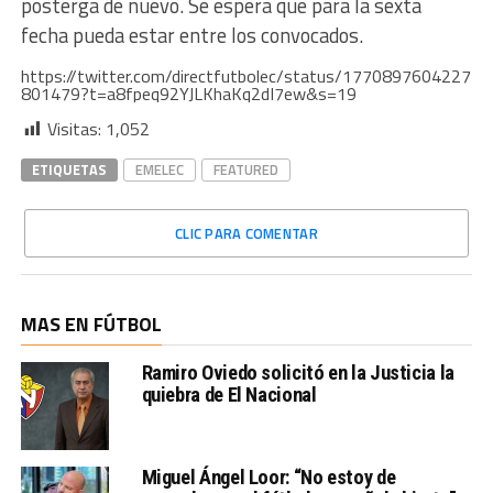
posterga de nuevo. Se espera que para la sexta
fecha pueda estar entre los convocados.
https://twitter.com/directfutbolec/status/1770897604227
801479?t=a8fpeq92YJLKhaKq2dI7ew&s=19
Visitas:
1,052
ETIQUETAS
EMELEC
FEATURED
CLIC PARA COMENTAR
MAS EN FÚTBOL
Ramiro Oviedo solicitó en la Justicia la
quiebra de El Nacional
Miguel Ángel Loor: “No estoy de