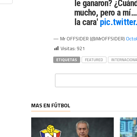
le ganaron? ¿Cuán
mucho, pero a mí…
la cara'
pic.twitt
— Mr OFFSIDER (@MrOFFSIDER)
Octo
Visitas:
921
ETIQUETAS
FEATURED
INTERNACIONA
MAS EN FÚTBOL