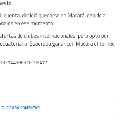
uesto.
, cuenta, decidió quedarse en Macará, debido a
onales en ese momento.
ertas de clubes internacionales, pero optó por
l ecuatoriano. Esperaba ganar con Macará el torneo
s/1813394458651619547?
CLIC PARA COMENTAR