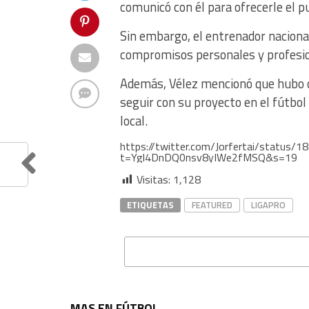
comunicó con él para ofrecerle el p
Sin embargo, el entrenador nacional
compromisos personales y profesi
Además, Vélez mencionó que hubo of
seguir con su proyecto en el fútbo
local.
https://twitter.com/Jorfertai/statu
t=Ygl4DnDQ0nsv8yIWe2fMSQ&s=19
Visitas:
1,128
ETIQUETAS
FEATURED
LIGAPRO
MAS EN FÚTBOL